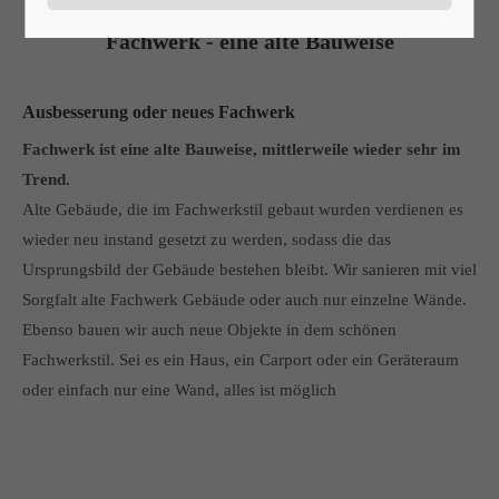
Fachwerk - eine alte Bauweise
24h
/ 365days
Ausbesserung oder neues Fachwerk
Fachwerk ist eine alte Bauweise, mittlerweile wieder sehr im
We offer support for our customers
Trend.
Mon - Fri 8:00am - 5:00pm
(GMT +1)
Alte Gebäude, die im Fachwerkstil gebaut wurden verdienen es
wieder neu instand gesetzt zu werden, sodass die das
Get in touch
Ursprungsbild der Gebäude bestehen bleibt. Wir sanieren mit viel
Cybersteel Inc.
Sorgfalt alte Fachwerk Gebäude oder auch nur einzelne Wände.
376-293 City Road, Suite 600
Ebenso bauen wir auch neue Objekte in dem schönen
San Francisco, CA 94102
Fachwerkstil. Sei es ein Haus, ein Carport oder ein Geräteraum
oder einfach nur eine Wand, alles ist möglich
Have any questions?
+44 1234 567 890
Drop us a line