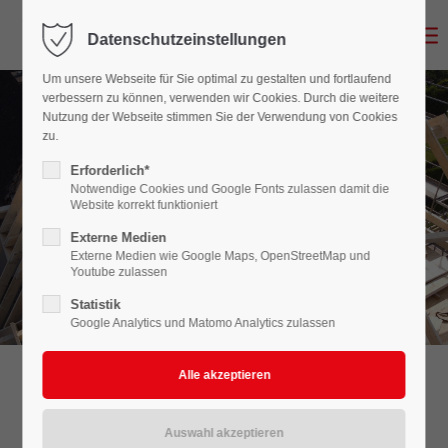
Datenschutzeinstellungen
Login
Um unsere Webseite für Sie optimal zu gestalten und fortlaufend
Benutzername
verbessern zu können, verwenden wir Cookies. Durch die weitere
Nutzung der Webseite stimmen Sie der Verwendung von Cookies
zu.
Erforderlich*
Passwort
Notwendige Cookies und Google Fonts zulassen damit die
Website korrekt funktioniert
Externe Medien
Ihr Zimmerei-Meisterbetrieb
Thomas Nienkemper
aus Ennigerloh
Externe Medien wie Google Maps, OpenStreetMap und
Youtube zulassen
Anmelden
Statistik
Google Analytics und Matomo Analytics zulassen
Register
|
Lost your password?
Support
Fachwerkbau aus dem Kreis
Lorem ipsum dolor sit amet:
Warendorf