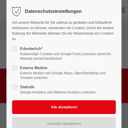
Datenschutzeinstellungen
Login
Um unsere Webseite für Sie optimal zu gestalten und fortlaufend
Benutzername
verbessern zu können, verwenden wir Cookies. Durch die weitere
Nutzung der Webseite stimmen Sie der Verwendung von Cookies
zu.
Erforderlich*
Passwort
Notwendige Cookies und Google Fonts zulassen damit die
Website korrekt funktioniert
Externe Medien
Externe Medien wie Google Maps, OpenStreetMap und
Youtube zulassen
Copyright Zimmerei-Meisterbetrieb T.Nienkemper2026. | Design &
Anmelden
SEO by
2P&M Werbeagentur
.
Statistik
Google Analytics und Matomo Analytics zulassen
Impressum
Datenschutz
Register
|
Lost your password?
Support
Lorem ipsum dolor sit amet: